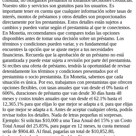
consulta, no otorgamos préstamos ni tomamos decisiones crediticias.
Nuestro sitio y servicios son gratuitos para los usuarios. Es
importante tener en cuenta que cualquier información sobre tasas de
interés, montos de préstamos y otros detalles son proporcionados
directamente por los prestamistas. Estos detalles están sujetos a
cambios y pueden variar según el prestamista al que te conectemos.
En Monetia, recomendamos que compares todas las opciones
disponibles antes de tomar una decisión sobre un préstamo. Los
términos y condiciones pueden variar, y es fundamental que
encuentres la opción que se ajuste mejor a tus necesidades
financieras. Recuerda que la aprobación de un préstamo no está
garantizada y puede estar sujeta a revisión por parte del prestamista.
Si recibes una oferta de préstamo, tendrás la oportunidad de revisar
detenidamente los términos y condiciones presentados por el
prestamista o socio prestamista. En Monetia, sabemos que cada
situación es única. Por eso, trabajamos con prestamistas que ofrecen
opciones flexibles, con tasas anuales que van desde el 0% hasta el
606%, duraciones de préstamo que van desde 30 días hasta 48
meses y costos totales anuales que van desde el 62.1% hasta el
12,365.1% para que elijas lo que mejor se adapta a ti. para que elijas
lo que mejor se adapta a ti. Antes de aceptar cualquier oferta, podrás
revisar todos los detalles. Nada de letras pequeñas ni sorpresas.
Ejemplo: Si solicitas $10,000 a una Tasa Anual del 15% y un Costo
Total Anual del 25.85%, para pagar en 12 meses, tu cuota mensual
sería de $904.40. Al final, pagarías un total de $10,852.80,